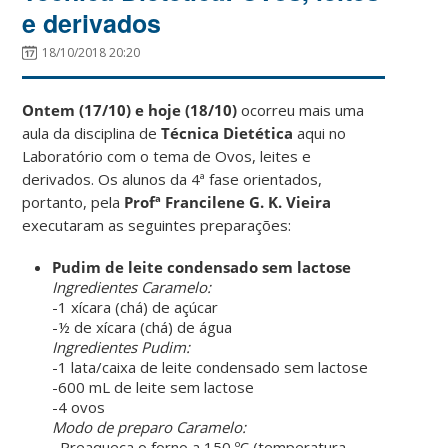
e derivados
18/10/2018 20:20
Ontem (17/10) e hoje (18/10)
ocorreu mais uma
aula da disciplina de
Técnica Dietética
aqui no
Laboratório com o tema de Ovos, leites e
derivados. Os alunos da 4ª fase orientados,
portanto, pela
Profª Francilene G. K. Vieira
executaram as seguintes preparações:
Pudim de leite condensado sem lactose
Ingredientes Caramelo:
-1 xícara (chá) de açúcar
-½ de xícara (chá) de água
Ingredientes Pudim:
-1 lata/caixa de leite condensado sem lactose
-600 mL de leite sem lactose
-4 ovos
Modo de preparo Caramelo:
–
Preaqueça o forno a 150 ºC (temperatura