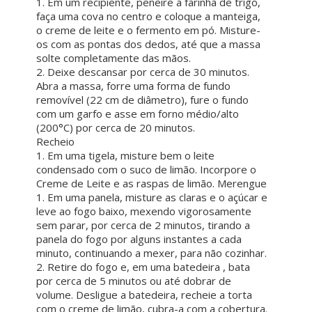
1. Em um recipiente, peneire a farinha de trigo,
faça uma cova no centro e coloque a manteiga,
o creme de leite e o fermento em pó. Misture-
os com as pontas dos dedos, até que a massa
solte completamente das mãos.
2. Deixe descansar por cerca de 30 minutos.
Abra a massa, forre uma forma de fundo
removível (22 cm de diâmetro), fure o fundo
com um garfo e asse em forno médio/alto
(200°C) por cerca de 20 minutos.
Recheio
1. Em uma tigela, misture bem o leite
condensado com o suco de limão. Incorpore o
Creme de Leite e as raspas de limão. Merengue
1. Em uma panela, misture as claras e o açúcar e
leve ao fogo baixo, mexendo vigorosamente
sem parar, por cerca de 2 minutos, tirando a
panela do fogo por alguns instantes a cada
minuto, continuando a mexer, para não cozinhar.
2. Retire do fogo e, em uma batedeira , bata
por cerca de 5 minutos ou até dobrar de
volume. Desligue a batedeira, recheie a torta
com o creme de limão, cubra-a com a cobertura.