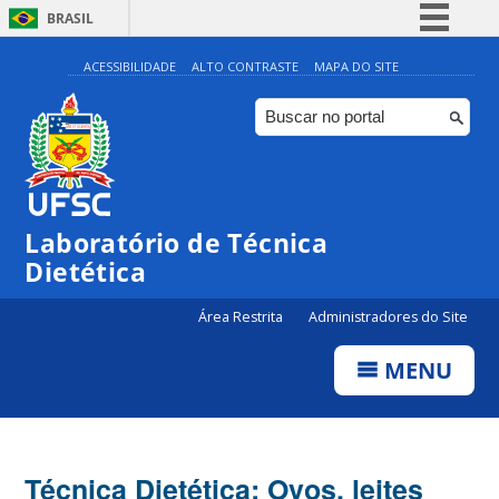
BRASIL
Simplifique!
ACESSIBILIDADE
ALTO CONTRASTE
MAPA DO SITE
Comunica BR
Participe
Acesso à informação
Legislação
Laboratório de Técnica
Canais
Dietética
Área Restrita
Administradores do Site
MENU
Técnica Dietética: Ovos, leites