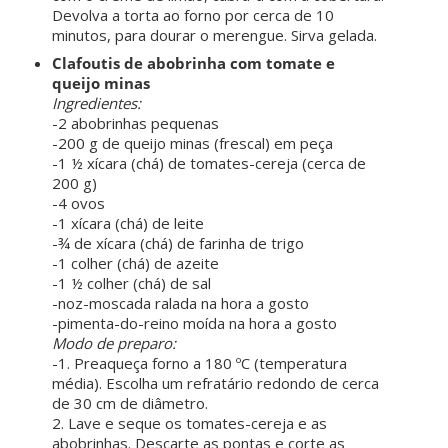
Devolva a torta ao forno por cerca de 10
minutos, para dourar o merengue. Sirva gelada.
Clafoutis de abobrinha com tomate e
queijo minas
Ingredientes:
-2 abobrinhas pequenas
-200 g de queijo minas (frescal) em peça
-1 ½ xícara (chá) de tomates-cereja (cerca de
200 g)
-4 ovos
-1 xícara (chá) de leite
-¾ de xícara (chá) de farinha de trigo
-1 colher (chá) de azeite
-1 ½ colher (chá) de sal
-noz-moscada ralada na hora a gosto
-pimenta-do-reino moída na hora a gosto
Modo de preparo:
-1. Preaqueça forno a 180 ºC (temperatura
média). Escolha um refratário redondo de cerca
de 30 cm de diâmetro.
2. Lave e seque os tomates-cereja e as
abobrinhas. Descarte as pontas e corte as