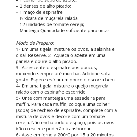
– 2 dentes de alho picado;
– 1 maço de espinafre;
– ½ xícara de muçarela ralada;
– 12 unidades de tomate cereja;
– Manteiga Quantidade suficiente para untar.
ㅤㅤ ㅤㅤ ㅤㅤ
Modo de Preparo:
1- Em uma tigela, misture os ovos, a salsinha e
o sal. Reserve. 2- Aqueça o azeite em uma
panela e doure o alho picado.
3- Acrescente o espinafre aos poucos,
mexendo sempre até murchar. Adicione sal a
gosto. Espere esfriar um pouco e escorra bem.
4- Em uma tigela, misture o queijo muçarela
ralado com o espinafre escorrido.
5- Unte com manteiga uma assadeira para
muffin. Para cada muffin, coloque uma colher
(sopa) de recheio de espinafre, complete com a
mistura de ovos e decore com um tomate
cereja. Não encha todo o espaço, pois os ovos
irão crescer e poderão transbordar.
6- Asse em forno a 200ºC por 15 a 20 minutos.