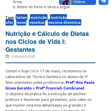
firme.
6. Retire do forno e sirva a seguir.
Tags:
leites
nutrição
nutrição
ufsc
ovos
receitas
tecnica dietetica
Nutrição e Cálculo de Dietas
nos Ciclos de Vida I:
Gestantes
17/05/2018 20:00
Ontem e hoje (16 e 17 de maio), recebemos no
Laboratório de Técnica Dietética os alunos da 5ª
fase orientados pelas professoras
Profª Ana Paula
Gines Geraldo
e
Profª Francieli Cembranel
.
O objetivo da prática foi a execução de lanches
práticos e funcionais para gestantes, pois sabe-se
que manter uma boa alimentação na gravidez é
fundamental, não somente para a formação do