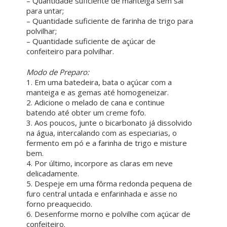
– Quantidade suficiente de manteiga sem sal
para untar;
– Quantidade suficiente de farinha de trigo para
polvilhar;
– Quantidade suficiente de açúcar de
confeiteiro para polvilhar.
ㅤ ㅤㅤ ㅤㅤ
Modo de Preparo:
1. Em uma batedeira, bata o açúcar com a
manteiga e as gemas até homogeneizar.
2. Adicione o melado de cana e continue
batendo até obter um creme fofo.
3. Aos poucos, junte o bicarbonato já dissolvido
na água, intercalando com as especiarias, o
fermento em pó e a farinha de trigo e misture
bem.
4. Por último, incorpore as claras em neve
delicadamente.
5. Despeje em uma fôrma redonda pequena de
furo central untada e enfarinhada e asse no
forno preaquecido.
6. Desenforme morno e polvilhe com açúcar de
confeiteiro.