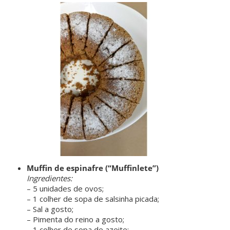
ㅤ ㅤㅤ
Muffin de espinafre (“Muffinlete”)
Ingredientes:
– 5 unidades de ovos;
– 1 colher de sopa de salsinha picada;
– Sal a gosto;
– Pimenta do reino a gosto;
– 1 colher de sopa de azeite;