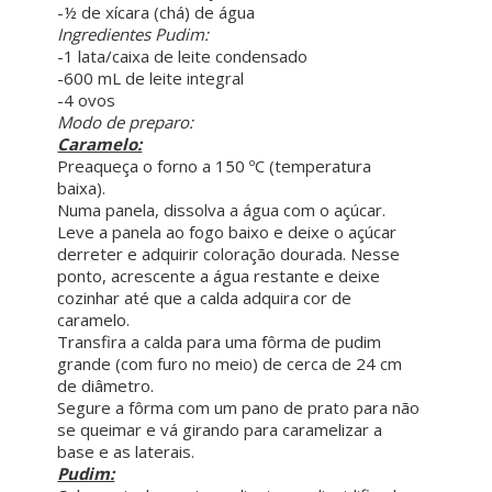
-½ de xícara (chá) de água
Ingredientes Pudim:
-1 lata/caixa de leite condensado
-600 mL de leite integral
-4 ovos
Modo de preparo:
Caramelo:
Preaqueça o forno a 150 ºC (temperatura
baixa).
Numa panela, dissolva a água com o açúcar.
Leve a panela ao fogo baixo e deixe o açúcar
derreter e adquirir coloração dourada. Nesse
ponto, acrescente a água restante e deixe
cozinhar até que a calda adquira cor de
caramelo.
Transfira a calda para uma fôrma de pudim
grande (com furo no meio) de cerca de 24 cm
de diâmetro.
Segure a fôrma com um pano de prato para não
se queimar e vá girando para caramelizar a
base e as laterais.
Pudim: