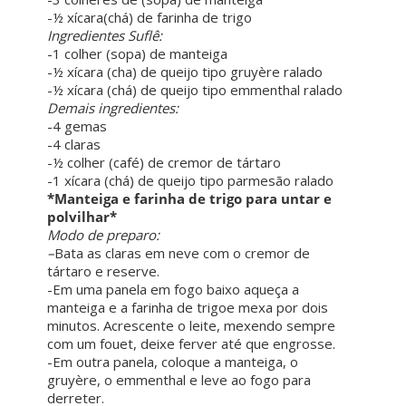
-½ xícara(chá) de farinha de trigo
Ingredientes Suflê:
-1 colher (sopa) de manteiga
-½ xícara (cha) de queijo tipo gruyère ralado
-½ xícara (chá) de queijo tipo emmenthal ralado
Demais ingredientes:
-4 gemas
-4 claras
-½ colher (café) de cremor de tártaro
-1 xícara (chá) de queijo tipo parmesão ralado
*Manteiga e farinha de trigo para untar e
polvilhar*
Modo de preparo:
–
Bata as claras em neve com o cremor de
tártaro e reserve.
-Em uma panela em fogo baixo aqueça a
manteiga e a farinha de trigoe mexa por dois
minutos. Acrescente o leite, mexendo sempre
com um fouet, deixe ferver até que engrosse.
-Em outra panela, coloque a manteiga, o
gruyère, o emmenthal e leve ao fogo para
derreter.