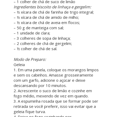
– 1 colher de chá de suco de limão
Ingredientes biscoito de linhaça e gergelim:
– ½ xícara de chá de farinha de trigo integral;
– ½ xícara de chá de amido de milho;
– ½ xícara de chá de aveia em flocos;
– 50 g de manteiga com sal;
– 1 unidade de clara;
– 3 colheres de sopa de linhaça;
– 2 colheres de chá de gergelim;
– ½ colher de chá de sal.
ㅤㅤ ㅤㅤ ㅤㅤ
Modo de Preparo:
Geleia
1. Em uma panela, coloque os morangos limpos
e sem os cabinhos. Amasse grosseiramente
com um garfo, adicione o açúcar e deixe
descansando por 10 minutos.
2. Acrescente o suco de limão e cozinhe em
fogo médio, mexendo de vez em quando.
3. A espuminha rosada que se formar pode ser
retirada se você preferir, isso vai evitar que a
geleia fique turva.
4. Deixe no fogo cozinhando por