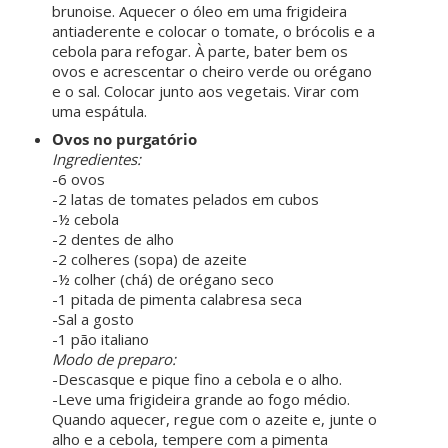
brunoise. Aquecer o óleo em uma frigideira
antiaderente e colocar o tomate, o brócolis e a
cebola para refogar. À parte, bater bem os
ovos e acrescentar o cheiro verde ou orégano
e o sal. Colocar junto aos vegetais. Virar com
uma espátula.
Ovos no purgatório
Ingredientes:
-6 ovos
-2 latas de tomates pelados em cubos
-½ cebola
-2 dentes de alho
-2 colheres (sopa) de azeite
-½ colher (chá) de orégano seco
-1 pitada de pimenta calabresa seca
-Sal a gosto
-1 pão italiano
Modo de preparo:
-Descasque e pique fino a cebola e o alho.
-Leve uma frigideira grande ao fogo médio.
Quando aquecer, regue com o azeite e, junte o
alho e a cebola, tempere com a pimenta