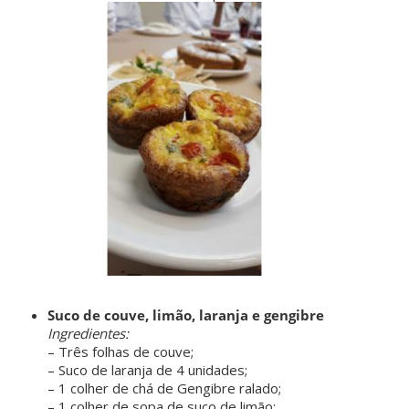
ㅤㅤ ㅤㅤ ㅤㅤ
Suco de couve, limão, laranja e gengibre
Ingredientes:
– Três folhas de couve;
– Suco de laranja de 4 unidades;
– 1 colher de chá de Gengibre ralado;
– 1 colher de sopa de suco de limão;