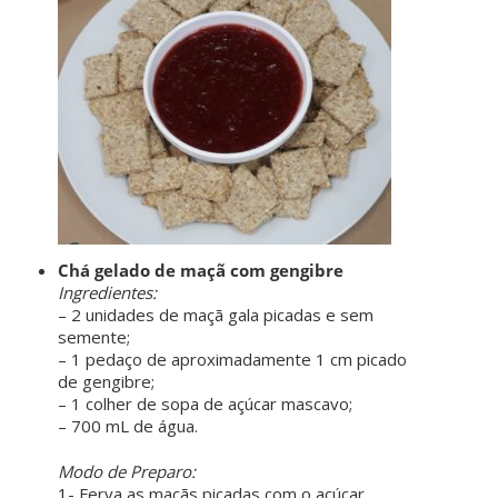
ㅤㅤ ㅤㅤ ㅤㅤ
Chá gelado de maçã com gengibre
Ingredientes:
– 2 unidades de maçã gala picadas e sem
semente;
– 1 pedaço de aproximadamente 1 cm picado
de gengibre;
– 1 colher de sopa de açúcar mascavo;
– 700 mL de água.
ㅤㅤ ㅤㅤ ㅤㅤ
Modo de Preparo:
1- Ferva as maçãs picadas com o açúcar