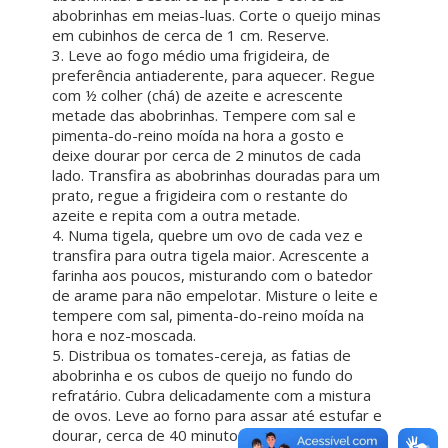
abobrinhas em meias-luas. Corte o queijo minas
em cubinhos de cerca de 1 cm. Reserve.
3. Leve ao fogo médio uma frigideira, de
preferência antiaderente, para aquecer. Regue
com ½ colher (chá) de azeite e acrescente
metade das abobrinhas. Tempere com sal e
pimenta-do-reino moída na hora a gosto e
deixe dourar por cerca de 2 minutos de cada
lado. Transfira as abobrinhas douradas para um
prato, regue a frigideira com o restante do
azeite e repita com a outra metade.
4. Numa tigela, quebre um ovo de cada vez e
transfira para outra tigela maior. Acrescente a
farinha aos poucos, misturando com o batedor
de arame para não empelotar. Misture o leite e
tempere com sal, pimenta-do-reino moída na
hora e noz-moscada.
5. Distribua os tomates-cereja, as fatias de
abobrinha e os cubos de queijo no fundo do
refratário. Cubra delicadamente com a mistura
de ovos. Leve ao forno para assar até estufar e
dourar, cerca de 40 minutos ou até que fique