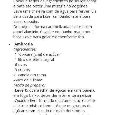
Coloque todos os ingredientes no liquidificador
e bata até obter uma mistura homogênea.
Leve uma chaleira com de água para ferver. Ela
será usada para fazer um banho-maria para
assar o pudim.
Despeje na forma caramelizada e cubra com
papel alumínio. Cozinhe em banho-maria por 1
hora. Leve para gelar e desenforme frio.
Ambrosia
Ingredientes:
-1 ½ xícara (chá) de açúcar
-1 litro de leite integral
-6 ovos
-3 cravos
-1 canela em rama
-Suco de 1 limão
Modo de preparo:
-Leve ½ xícara (chá) de açúcar em uma panela,
em fogo baixo, deixe derreter e caramelizar.
-Quando tiver formado o caramelo, acrescente
o leite e misture bem até que os grumos do
açúcar caramelizado estejam derretidos.