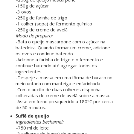
-150g de açúcar
-3 ovos
-250g de farinha de trigo
-1 colher (sopa) de fermento químico
-250g de creme de avelã
Modo de preparo:
-Bata o queijo mascarpone com o açúcar na
batedeira. Quando formar um creme, adicione
os ovos e continue batendo.
-Adicione a farinha de trigo e o fermento e
continue batendo até agregar todos os
ingredientes.
-Despeje a massa em uma fôrma de buraco no
meio untada com manteiga e enfarinhada.
-Com o auxílio de duas colheres disponha
colheradas de creme de avelã sobre a massa.-
-Asse em forno preaquecido a 180°C por cerca
de 50 minutos.
Suflê de queijo
Ingredientes bechamel:
–
750 ml de leite
-3 colheres de (sopa) de manteiga