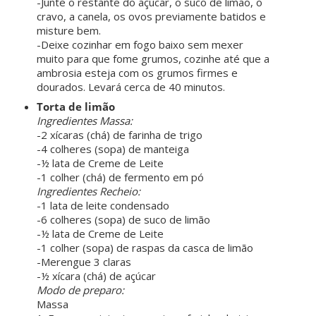
-Junte o restante do açúcar, o suco de limão, o
cravo, a canela, os ovos previamente batidos e
misture bem.
-Deixe cozinhar em fogo baixo sem mexer
muito para que fome grumos, cozinhe até que a
ambrosia esteja com os grumos firmes e
dourados. Levará cerca de 40 minutos.
Torta de limão
Ingredientes Massa:
-2 xícaras (chá) de farinha de trigo
-4 colheres (sopa) de manteiga
-½ lata de Creme de Leite
-1 colher (chá) de fermento em pó
Ingredientes Recheio:
-1 lata de leite condensado
-6 colheres (sopa) de suco de limão
-½ lata de Creme de Leite
-1 colher (sopa) de raspas da casca de limão
-Merengue 3 claras
-½ xícara (chá) de açúcar
Modo de preparo:
Massa