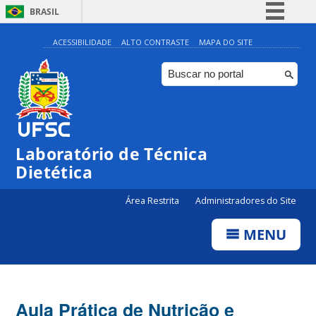
BRASIL
Simplifique!
ACESSIBILIDADE
ALTO CONTRASTE
MAPA DO SITE
Comunica BR
Participe
Acesso à informação
Legislação
Laboratório de Técnica
Canais
Dietética
Área Restrita
Administradores do Site
MENU
Aula Prática de Nutrição e