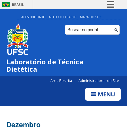
BRASIL
Simplifique!
ACESSIBILIDADE
ALTO CONTRASTE
MAPA DO SITE
Comunica BR
Participe
Acesso à informação
Legislação
Laboratório de Técnica
Canais
Dietética
Área Restrita
Administradores do Site
MENU
Dezembro