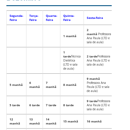
Segunda-
Terça-
Quarta-
Quinta-
Sexta-Feira
Feira
Feira
Feira
Feira
2
manhã
Professora
1 manhã
Ana Paula (LTD e
sala de aula)
1
tarde
Técnica
2 tarde
Professora
Dietética
Ana Paula (LTD e
(LTD e sala
sala de aula)
de aula)
9 manhã
6
7
Professora Ana
5 manhã
8 manhã
manhã
manhã
Paula (LTD e sala
de aula)
9 tarde
Professora
5 tarde
6 tarde
7 tarde
8 tarde
Ana Paula (LTD e
sala de aula)
12
13
14
15 manhã
16 manhã
manhã
manhã
manhã