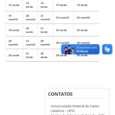
13
14
12 tarde
15 tarde
16 tarde
tarde
tarde
19
20
21
22 manhã
23 manhã
manhã
manhã
manhã
20
21
19 tarde
22 tarde
23 tarde
tarde
tarde
26
27
28
29 manhã
30 manhã
manhã
manhã
manhã
27
28
26 tarde
29 tarde
30 tarde
tarde
tarde
CONTATOS
Universidade Federal de Santa
Catarina – UFSC