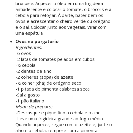
brunoise. Aquecer o óleo em uma frigideira
antiaderente e colocar o tomate, o brócolis e a
cebola para refogar. À parte, bater bem os
ovos e acrescentar o cheiro verde ou orégano
e o sal. Colocar junto aos vegetais. Virar com
uma espátula.
Ovos no purgatório
Ingredientes:
-6 ovos
-2 latas de tomates pelados em cubos
-½ cebola
-2 dentes de alho
-2 colheres (sopa) de azeite
-½ colher (chá) de orégano seco
-1 pitada de pimenta calabresa seca
-Sal a gosto
-1 pão italiano
Modo de preparo:
-Descasque e pique fino a cebola e o alho.
-Leve uma frigideira grande ao fogo médio.
Quando aquecer, regue com o azeite e, junte o
alho e a cebola, tempere com a pimenta