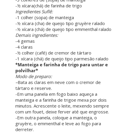
-½ xícara(chá) de farinha de trigo
Ingredientes Suflê:
-1 colher (sopa) de manteiga
-½ xícara (cha) de queijo tipo gruyère ralado
-½ xícara (chá) de queijo tipo emmenthal ralado
Demais ingredientes:
-4 gemas
-4 claras
-½ colher (café) de cremor de tártaro
-1 xícara (chá) de queijo tipo parmesão ralado
*Manteiga e farinha de trigo para untar e
polvilhar*
Modo de preparo:
–
Bata as claras em neve com o cremor de
tártaro e reserve.
-Em uma panela em fogo baixo aqueça a
manteiga e a farinha de trigoe mexa por dois
minutos. Acrescente o leite, mexendo sempre
com um fouet, deixe ferver até que engrosse.
-Em outra panela, coloque a manteiga, o
gruyère, o emmenthal e leve ao fogo para
derreter.