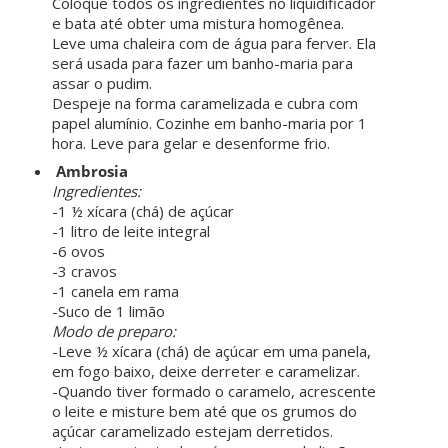
Coloque todos os ingredientes no liquidificador
e bata até obter uma mistura homogênea.
Leve uma chaleira com de água para ferver. Ela
será usada para fazer um banho-maria para
assar o pudim.
Despeje na forma caramelizada e cubra com
papel alumínio. Cozinhe em banho-maria por 1
hora. Leve para gelar e desenforme frio.
Ambrosia
Ingredientes:
-1 ½ xícara (chá) de açúcar
-1 litro de leite integral
-6 ovos
-3 cravos
-1 canela em rama
-Suco de 1 limão
Modo de preparo:
-Leve ½ xícara (chá) de açúcar em uma panela,
em fogo baixo, deixe derreter e caramelizar.
-Quando tiver formado o caramelo, acrescente
o leite e misture bem até que os grumos do
açúcar caramelizado estejam derretidos.