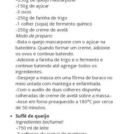
-150g de açúcar
-3 ovos
-250g de farinha de trigo
-1 colher (sopa) de fermento químico
-250g de creme de avelã
Modo de preparo:
-Bata o queijo mascarpone com o açúcar na
batedeira. Quando formar um creme, adicione
os ovos e continue batendo.
-Adicione a farinha de trigo e o fermento e
continue batendo até agregar todos os
ingredientes.
-Despeje a massa em uma fôrma de buraco no
meio untada com manteiga e enfarinhada.
-Com o auxílio de duas colheres disponha
colheradas de creme de avelã sobre a massa.-
-Asse em forno preaquecido a 180°C por cerca
de 50 minutos.
Suflê de queijo
Ingredientes bechamel:
–
750 ml de leite
-3 colheres de (sopa) de manteiga