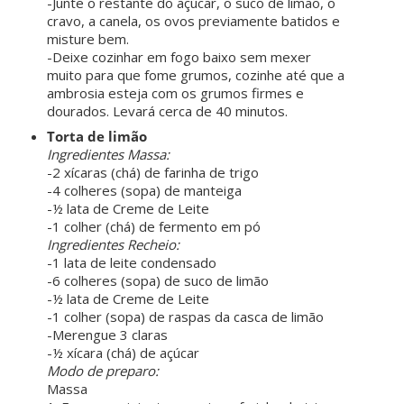
-Junte o restante do açúcar, o suco de limão, o
cravo, a canela, os ovos previamente batidos e
misture bem.
-Deixe cozinhar em fogo baixo sem mexer
muito para que fome grumos, cozinhe até que a
ambrosia esteja com os grumos firmes e
dourados. Levará cerca de 40 minutos.
Torta de limão
Ingredientes Massa:
-2 xícaras (chá) de farinha de trigo
-4 colheres (sopa) de manteiga
-½ lata de Creme de Leite
-1 colher (chá) de fermento em pó
Ingredientes Recheio:
-1 lata de leite condensado
-6 colheres (sopa) de suco de limão
-½ lata de Creme de Leite
-1 colher (sopa) de raspas da casca de limão
-Merengue 3 claras
-½ xícara (chá) de açúcar
Modo de preparo:
Massa