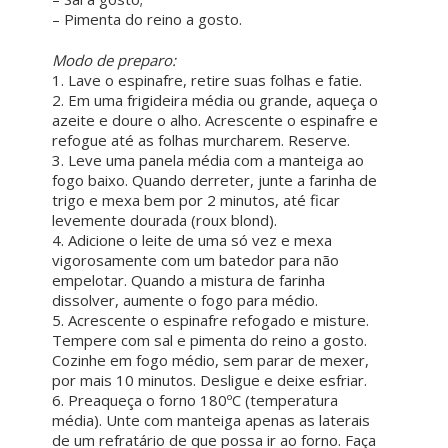
– Pimenta do reino a gosto.
ㅤ ㅤ
Modo de preparo:
1. Lave o espinafre, retire suas folhas e fatie.
2. Em uma frigideira média ou grande, aqueça o
azeite e doure o alho. Acrescente o espinafre e
refogue até as folhas murcharem. Reserve.
3. Leve uma panela média com a manteiga ao
fogo baixo. Quando derreter, junte a farinha de
trigo e mexa bem por 2 minutos, até ficar
levemente dourada (roux blond).
4. Adicione o leite de uma só vez e mexa
vigorosamente com um batedor para não
empelotar. Quando a mistura de farinha
dissolver, aumente o fogo para médio.
5. Acrescente o espinafre refogado e misture.
Tempere com sal e pimenta do reino a gosto.
Cozinhe em fogo médio, sem parar de mexer,
por mais 10 minutos. Desligue e deixe esfriar.
6. Preaqueça o forno 180ºC (temperatura
média). Unte com manteiga apenas as laterais
de um refratário de que possa ir ao forno. Faça