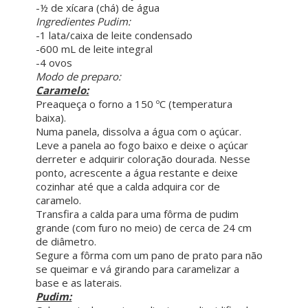
-½ de xícara (chá) de água
Ingredientes Pudim:
-1 lata/caixa de leite condensado
-600 mL de leite integral
-4 ovos
Modo de preparo:
Caramelo:
Preaqueça o forno a 150 ºC (temperatura
baixa).
Numa panela, dissolva a água com o açúcar.
Leve a panela ao fogo baixo e deixe o açúcar
derreter e adquirir coloração dourada. Nesse
ponto, acrescente a água restante e deixe
cozinhar até que a calda adquira cor de
caramelo.
Transfira a calda para uma fôrma de pudim
grande (com furo no meio) de cerca de 24 cm
de diâmetro.
Segure a fôrma com um pano de prato para não
se queimar e vá girando para caramelizar a
base e as laterais.
Pudim: