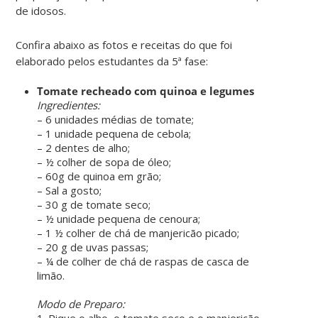
de idosos.
Confira abaixo as fotos e receitas do que foi
elaborado pelos estudantes da 5ª fase:
Tomate recheado com quinoa e legumes
Ingredientes:
– 6 unidades médias de tomate;
– 1 unidade pequena de cebola;
– 2 dentes de alho;
– ½ colher de sopa de óleo;
– 60g de quinoa em grão;
– Sal a gosto;
– 30 g de tomate seco;
– ½ unidade pequena de cenoura;
– 1 ½ colher de chá de manjericão picado;
– 20 g de uvas passas;
– ¼ de colher de chá de raspas de casca de
limão.
Modo de Preparo:
1. Pique o alho, o tomate seco e o manjericão.