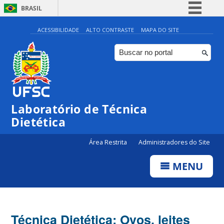
BRASIL
Simplifique!
ACESSIBILIDADE
ALTO CONTRASTE
MAPA DO SITE
Comunica BR
Participe
Acesso à informação
Legislação
Laboratório de Técnica
Canais
Dietética
Área Restrita
Administradores do Site
MENU
Técnica Dietética: Ovos, leites