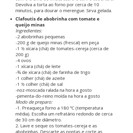
Devolva a torta ao forno por cerca de 10
minutos, para dourar o merengue. Sirva gelada.
Clafoutis de abobrinha com tomate e
queijo minas
Ingredientes:
-2 abobrinhas pequenas
-200 g de queijo minas (frescal) em peça
-1 ½ xícara (chá) de tomates-cereja (cerca de
200 g)
-4 ovos
-1 xícara (chá) de leite
-¾ de xícara (chá) de farinha de trigo
-1 colher (chá) de azeite
-1 ½ colher (chá) de sal
-noz-moscada ralada na hora a gosto
-pimenta-do-reino moída na hora a gosto
Modo de preparo:
-1. Preaqueça forno a 180 ºC (temperatura
média). Escolha um refratário redondo de cerca
de 30 cm de diâmetro.
2. Lave e seque os tomates-cereja e as
abobrinhas. Descarte as pontas e corte as