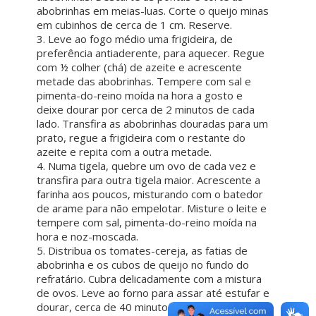
abobrinhas em meias-luas. Corte o queijo minas
em cubinhos de cerca de 1 cm. Reserve.
3. Leve ao fogo médio uma frigideira, de
preferência antiaderente, para aquecer. Regue
com ½ colher (chá) de azeite e acrescente
metade das abobrinhas. Tempere com sal e
pimenta-do-reino moída na hora a gosto e
deixe dourar por cerca de 2 minutos de cada
lado. Transfira as abobrinhas douradas para um
prato, regue a frigideira com o restante do
azeite e repita com a outra metade.
4. Numa tigela, quebre um ovo de cada vez e
transfira para outra tigela maior. Acrescente a
farinha aos poucos, misturando com o batedor
de arame para não empelotar. Misture o leite e
tempere com sal, pimenta-do-reino moída na
hora e noz-moscada.
5. Distribua os tomates-cereja, as fatias de
abobrinha e os cubos de queijo no fundo do
refratário. Cubra delicadamente com a mistura
de ovos. Leve ao forno para assar até estufar e
dourar, cerca de 40 minutos ou até que fique