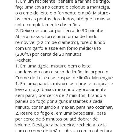
1. Em um recipiente, peneire a farinha de trigo,
faça uma cova no centro e coloque a manteiga,
o creme de leite e o fermento em pó. Misture-
os com as pontas dos dedos, até que a massa
solte completamente das mãos.
2. Deixe descansar por cerca de 30 minutos.
Abra a massa, forre uma forma de fundo
removível (22 cm de diâmetro), fure o fundo
com um garfo e asse em forno médio/alto
(200°C) por cerca de 20 minutos.
Recheio
1. Em uma tigela, misture bem o leite
condensado com o suco de limão. Incorpore o
Creme de Leite e as raspas de limão. Merengue
1. Em uma panela, misture as claras e o açúcar e
leve ao fogo baixo, mexendo vigorosamente
sem parar, por cerca de 2 minutos, tirando a
panela do fogo por alguns instantes a cada
minuto, continuando a mexer, para não cozinhar.
2. Retire do fogo e, em uma batedeira , bata
por cerca de 5 minutos ou até dobrar de
volume. Desligue a batedeira, recheie a torta
com o creme de limão, cubra-a com a cobertura.