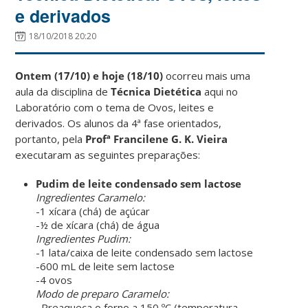
e derivados
18/10/2018 20:20
Ontem (17/10) e hoje (18/10)
ocorreu mais uma
aula da disciplina de
Técnica Dietética
aqui no
Laboratório com o tema de Ovos, leites e
derivados. Os alunos da 4ª fase orientados,
portanto, pela
Profª Francilene G. K. Vieira
executaram as seguintes preparações:
Pudim de leite condensado sem lactose
Ingredientes Caramelo:
-1 xícara (chá) de açúcar
-½ de xícara (chá) de água
Ingredientes Pudim:
-1 lata/caixa de leite condensado sem lactose
-600 mL de leite sem lactose
-4 ovos
Modo de preparo Caramelo:
–
Preaqueça o forno a 150 ºC (temperatura