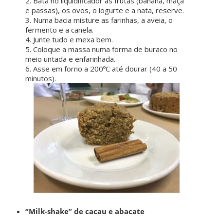
2. Bata no liquidificador as frutas (banana, maçã
e passas), os ovos, o iogurte e a nata, reserve.
3. Numa bacia misture as farinhas, a aveia, o
fermento e a canela.
4. Junte tudo e mexa bem.
5. Coloque a massa numa forma de buraco no
meio untada e enfarinhada.
6. Asse em forno a 200ºC até dourar (40 a 50
minutos).
“Milk-shake” de cacau e abacate