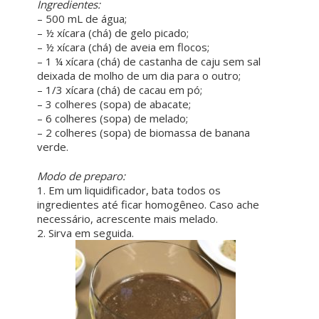
Ingredientes:
– 500 mL de água;
– ½ xícara (chá) de gelo picado;
– ½ xícara (chá) de aveia em flocos;
– 1 ¼ xícara (chá) de castanha de caju sem sal
deixada de molho de um dia para o outro;
– 1/3 xícara (chá) de cacau em pó;
– 3 colheres (sopa) de abacate;
– 6 colheres (sopa) de melado;
– 2 colheres (sopa) de biomassa de banana
verde.
ㅤ ㅤ
Modo de preparo:
1. Em um liquidificador, bata todos os
ingredientes até ficar homogêneo. Caso ache
necessário, acrescente mais melado.
2. Sirva em seguida.