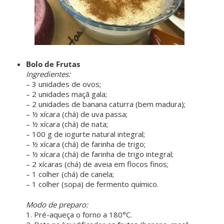
Bolo de Frutas
Ingredientes:
– 3 unidades de ovos;
– 2 unidades maçã gala;
– 2 unidades de banana caturra (bem madura);
– ½ xícara (chá) de uva passa;
– ½ xícara (chá) de nata;
– 100 g de iogurte natural integral;
– ½ xícara (chá) de farinha de trigo;
– ½ xícara (chá) de farinha de trigo integral;
– 2 xícaras (chá) de aveia em flocos finos;
– 1 colher (chá) de canela;
– 1 colher (sopa) de fermento químico.
ㅤ ㅤ
Modo de preparo:
1. Pré-aqueça o forno a 180°C.