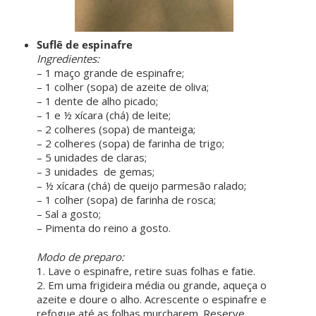
Suflê de espinafre
Ingredientes:
– 1 maço grande de espinafre;
– 1 colher (sopa) de azeite de oliva;
– 1 dente de alho picado;
– 1 e ½ xícara (chá) de leite;
– 2 colheres (sopa) de manteiga;
– 2 colheres (sopa) de farinha de trigo;
– 5 unidades de claras;
– 3 unidades de gemas;
– ½ xícara (chá) de queijo parmesão ralado;
– 1 colher (sopa) de farinha de rosca;
– Sal a gosto;
– Pimenta do reino a gosto.
ㅤ ㅤ
Modo de preparo:
1. Lave o espinafre, retire suas folhas e fatie.
2. Em uma frigideira média ou grande, aqueça o
azeite e doure o alho. Acrescente o espinafre e
refogue até as folhas murcharem. Reserve.