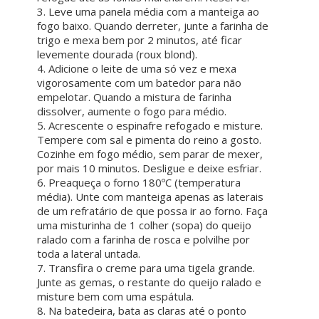
3. Leve uma panela média com a manteiga ao
fogo baixo. Quando derreter, junte a farinha de
trigo e mexa bem por 2 minutos, até ficar
levemente dourada (roux blond).
4. Adicione o leite de uma só vez e mexa
vigorosamente com um batedor para não
empelotar. Quando a mistura de farinha
dissolver, aumente o fogo para médio.
5. Acrescente o espinafre refogado e misture.
Tempere com sal e pimenta do reino a gosto.
Cozinhe em fogo médio, sem parar de mexer,
por mais 10 minutos. Desligue e deixe esfriar.
6. Preaqueça o forno 180ºC (temperatura
média). Unte com manteiga apenas as laterais
de um refratário de que possa ir ao forno. Faça
uma misturinha de 1 colher (sopa) do queijo
ralado com a farinha de rosca e polvilhe por
toda a lateral untada.
7. Transfira o creme para uma tigela grande.
Junte as gemas, o restante do queijo ralado e
misture bem com uma espátula.
8. Na batedeira, bata as claras até o ponto