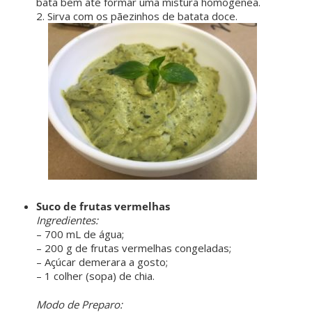
bata bem até formar uma mistura homogênea.
2. Sirva com os pãezinhos de batata doce.
Suco de frutas vermelhas
Ingredientes:
– 700 mL de água;
– 200 g de frutas vermelhas congeladas;
– Açúcar demerara a gosto;
– 1 colher (sopa) de chia.
ㅤ ㅤ
Modo de Preparo: