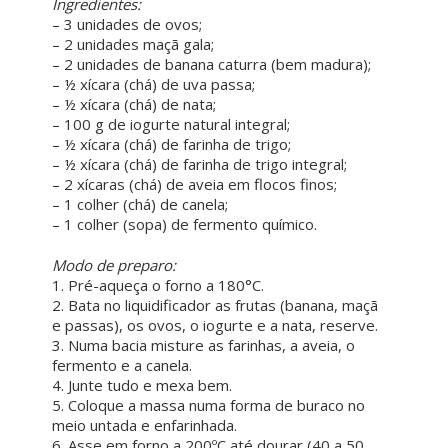
Ingredientes:
– 3 unidades de ovos;
– 2 unidades maçã gala;
– 2 unidades de banana caturra (bem madura);
– ½ xícara (chá) de uva passa;
– ½ xícara (chá) de nata;
– 100 g de iogurte natural integral;
– ½ xícara (chá) de farinha de trigo;
– ½ xícara (chá) de farinha de trigo integral;
– 2 xícaras (chá) de aveia em flocos finos;
– 1 colher (chá) de canela;
– 1 colher (sopa) de fermento químico.
ㅤ ㅤ
Modo de preparo:
1. Pré-aqueça o forno a 180°C.
2. Bata no liquidificador as frutas (banana, maçã
e passas), os ovos, o iogurte e a nata, reserve.
3. Numa bacia misture as farinhas, a aveia, o
fermento e a canela.
4. Junte tudo e mexa bem.
5. Coloque a massa numa forma de buraco no
meio untada e enfarinhada.
6. Asse em forno a 200ºC até dourar (40 a 50