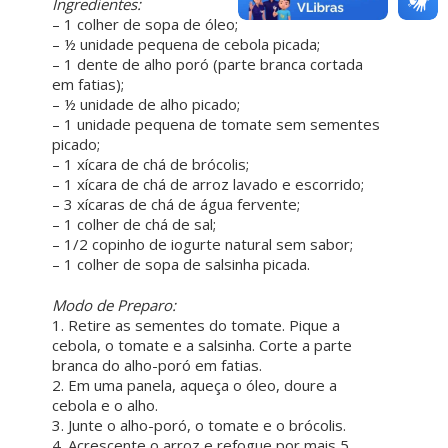
Ingredientes:
– 1 colher de sopa de óleo;
– ½ unidade pequena de cebola picada;
– 1 dente de alho poró (parte branca cortada
em fatias);
– ½ unidade de alho picado;
– 1 unidade pequena de tomate sem sementes
picado;
– 1 xícara de chá de brócolis;
– 1 xícara de chá de arroz lavado e escorrido;
– 3 xícaras de chá de água fervente;
– 1 colher de chá de sal;
– 1/2 copinho de iogurte natural sem sabor;
– 1 colher de sopa de salsinha picada.
ㅤ ㅤ
Modo de Preparo:
1. Retire as sementes do tomate. Pique a
cebola, o tomate e a salsinha. Corte a parte
branca do alho-poró em fatias.
2. Em uma panela, aqueça o óleo, doure a
cebola e o alho.
3. Junte o alho-poró, o tomate e o brócolis.
4. Acrescente o arroz e refogue por mais 5