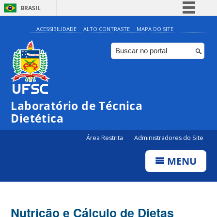
BRASIL
Simplifique!
ACESSIBILIDADE
ALTO CONTRASTE
MAPA DO SITE
Comunica BR
Participe
Acesso à informação
Legislação
Laboratório de Técnica
Canais
Dietética
Área Restrita
Administradores do Site
MENU
Nutrição e Cálculo de Dietas