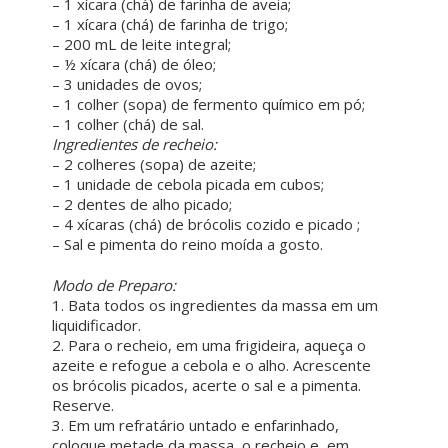
– 1 xícara (chá) de farinha de aveia;
– 1 xícara (chá) de farinha de trigo;
– 200 mL de leite integral;
– ½ xícara (chá) de óleo;
– 3 unidades de ovos;
– 1 colher (sopa) de fermento químico em pó;
– 1 colher (chá) de sal.
Ingredientes de recheio:
– 2 colheres (sopa) de azeite;
– 1 unidade de cebola picada em cubos;
– 2 dentes de alho picado;
– 4 xícaras (chá) de brócolis cozido e picado ;
– Sal e pimenta do reino moída a gosto.
ㅤ ㅤ
Modo de Preparo:
1. Bata todos os ingredientes da massa em um
liquidificador.
2. Para o recheio, em uma frigideira, aqueça o
azeite e refogue a cebola e o alho. Acrescente
os brócolis picados, acerte o sal e a pimenta.
Reserve.
3. Em um refratário untado e enfarinhado,
coloque metade da massa, o recheio e, em