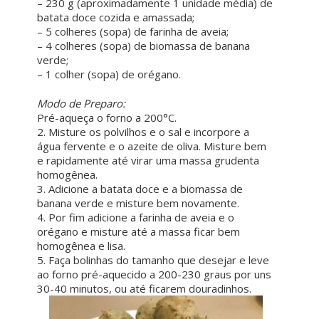
– 230 g (aproximadamente 1 unidade média) de
batata doce cozida e amassada;
– 5 colheres (sopa) de farinha de aveia;
– 4 colheres (sopa) de biomassa de banana
verde;
– 1 colher (sopa) de orégano.
ㅤ ㅤ
Modo de Preparo:
Pré-aqueça o forno a 200°C.
2. Misture os polvilhos e o sal e incorpore a
água fervente e o azeite de oliva. Misture bem
e rapidamente até virar uma massa grudenta
homogênea.
3. Adicione a batata doce e a biomassa de
banana verde e misture bem novamente.
4. Por fim adicione a farinha de aveia e o
orégano e misture até a massa ficar bem
homogênea e lisa.
5. Faça bolinhas do tamanho que desejar e leve
ao forno pré-aquecido a 200-230 graus por uns
30-40 minutos, ou até ficarem douradinhos.