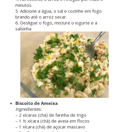
minutos.
5. Adicione a água, o sal e cozinhe em fogo
brando até o arroz secar.
6. Desligue o fogo, misture o iogurte e a
salsinha.
Biscoito de Ameixa
Ingredientes:
– 2 xícaras (chá) de farinha de trigo
– 1 ½ xícara (chá) de aveia em flocos
– 1 xícara (chá) de açúcar mascavo