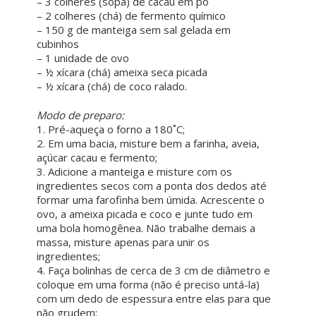
– 3 colheres (sopa) de cacau em pó
– 2 colheres (chá) de fermento químico
– 150 g de manteiga sem sal gelada em
cubinhos
– 1 unidade de ovo
– ½ xícara (chá) ameixa seca picada
– ½ xícara (chá) de coco ralado.
ㅤ ㅤ
Modo de preparo:
1. Pré-aqueça o forno a 180˚C;
2. Em uma bacia, misture bem a farinha, aveia,
açúcar cacau e fermento;
3. Adicione a manteiga e misture com os
ingredientes secos com a ponta dos dedos até
formar uma farofinha bem úmida. Acrescente o
ovo, a ameixa picada e coco e junte tudo em
uma bola homogênea. Não trabalhe demais a
massa, misture apenas para unir os
ingredientes;
4. Faça bolinhas de cerca de 3 cm de diâmetro e
coloque em uma forma (não é preciso untá-la)
com um dedo de espessura entre elas para que
não grudem;