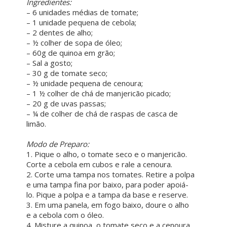
Ingredientes:
– 6 unidades médias de tomate;
– 1 unidade pequena de cebola;
– 2 dentes de alho;
– ½ colher de sopa de óleo;
– 60g de quinoa em grão;
– Sal a gosto;
– 30 g de tomate seco;
– ½ unidade pequena de cenoura;
– 1 ½ colher de chá de manjericão picado;
– 20 g de uvas passas;
– ¼ de colher de chá de raspas de casca de
limão.
Modo de Preparo:
1. Pique o alho, o tomate seco e o manjericão.
Corte a cebola em cubos e rale a cenoura.
2. Corte uma tampa nos tomates. Retire a polpa
e uma tampa fina por baixo, para poder apoiá-
lo. Pique a polpa e a tampa da base e reserve.
3. Em uma panela, em fogo baixo, doure o alho
e a cebola com o óleo.
4. Misture a quinoa, o tomate seco e a cenoura.