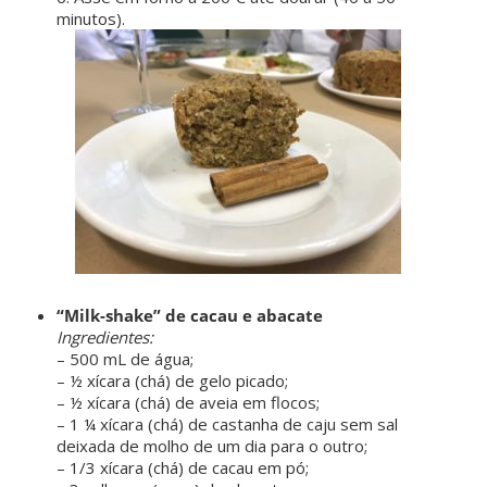
minutos).
“Milk-shake” de cacau e abacate
Ingredientes:
– 500 mL de água;
– ½ xícara (chá) de gelo picado;
– ½ xícara (chá) de aveia em flocos;
– 1 ¼ xícara (chá) de castanha de caju sem sal
deixada de molho de um dia para o outro;
– 1/3 xícara (chá) de cacau em pó;