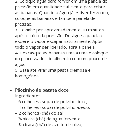
2. Coloque água para ferver em uma panela de
pressão em quantidade suficiente para cobrir
as bananas. Quando a água já estiver fervendo,
coloque as bananas e tampe a panela de
pressão.
3. Cozinhe por aproximadamente 10 minutos
após o início da pressão. Desligue a panela e
espere o vapor escapar naturalmente. Após
todo o vapor ser liberado, abra a panela.
4. Descasque as bananas uma a uma e coloque
no processador de alimento com um pouco de
água.
5. Bata até virar uma pasta cremosa e
homogênea.
ㅤ ㅤ
Pãozinho de batata doce
Ingredientes:
– 6 colheres (sopa) de polvilho doce;
– 4 colheres (sopa) de polvilho azedo;
– 2 colheres (chá) de sal;
– ¾ xícara (chá) de água fervente;
– ¼ xícara (chá) de azeite de oliva;