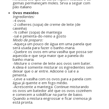
gemas permaneçam moles. Sirva a seguir com
pão italiano
Ovos mexidos
Ingredientes:
-4 ovos
-2 colheres (sopa) de creme de leite (de
caixinha)
-½ colher (sopa) de manteiga
-sal e pimenta-do-reino a gosto
Modo de preparo:
-Aqueça um pouco de água em uma panela que
será usada para fazer o banho-maria.
-Quebre os ovos em uma vasilha que possa ser
aquecida e que seja maior que a panela do
banho-maria.
-Misture o creme de leite aos ovos sem bater.
A ideia é somente misturar os ingredientes sem
deixar que o ar entre. Adicione o sal e a
pimenta.
-Leve a vasilha com os ovos para a panela com
água já quente e em fogo médio.
-Acrescente a manteiga. Continue misturando
os ovos um batedor até que os ovos cozinhem
e comecem a solidificar na parte de baixo.
Quando a mistura engrossar e ficar cremosa já
está pronta.