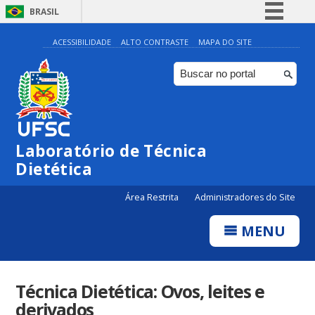
BRASIL
Simplifique!
ACESSIBILIDADE
ALTO CONTRASTE
MAPA DO SITE
Comunica BR
Participe
Acesso à informação
Legislação
Laboratório de Técnica
Canais
Dietética
Área Restrita
Administradores do Site
MENU
Técnica Dietética: Ovos, leites e
derivados