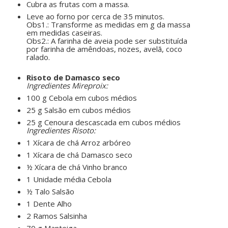
Cubra as frutas com a massa.
Leve ao forno por cerca de 35 minutos.
Obs
1
.: Transforme as medidas em g da massa
em medidas caseiras.
Obs
2
.: A farinha de aveia pode ser substituída
por farinha de amêndoas, nozes, avelã, coco
ralado.
ㅤㅤ ㅤㅤ ㅤㅤ
Risoto de Damasco seco
Ingredientes Mireproix:
100 g Cebola em cubos médios
25 g Salsão em cubos médios
25 g Cenoura descascada em cubos médios
Ingredientes Risoto:
1 Xícara de chá Arroz arbóreo
1 Xícara de chá Damasco seco
½ Xícara de chá Vinho branco
1 Unidade média Cebola
½ Talo Salsão
1 Dente Alho
2 Ramos Salsinha