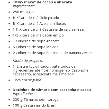
“Milk-shake” de cacau e abacate
Ingredientes:
250 mL Água
½ Xícara de chá Gelo picado
½ Xícara de chá Aveia em flocos
1 ¼ Xícara de chá Castanha de caju sem sal
1/3 Xícara de chá Cacau em pó
3 Colheres de sopa Abacate
6 Colheres de sopa Melado
2 Colheres de sopa Biomassa de banana verde
ㅤㅤ ㅤㅤ ㅤㅤ
Modo de preparo:
1. Em um liquidificador, bata todos os
ingredientes até ficar homogêneo. Caso ache
necessário, acrescente mais melado.
Sirva em seguida.
ㅤㅤ ㅤㅤ ㅤㅤ
Docinhos de tâmara com castanha e cacau
Ingredientes:
200 g Tâmaras sem caroço
100 g Castanhas do Brasil