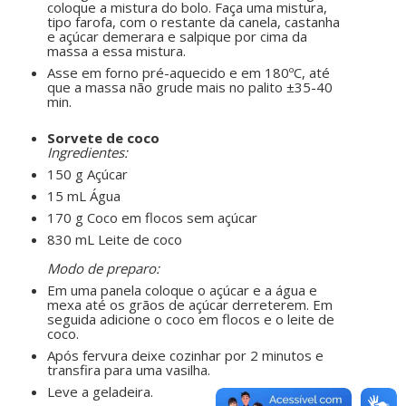
coloque a mistura do bolo. Faça uma mistura,
tipo farofa, com o restante da canela, castanha
e açúcar demerara e salpique por cima da
massa a essa mistura.
Asse em forno pré-aquecido e em 180ºC, até
que a massa não grude mais no palito ±35-40
min.
ㅤㅤ ㅤㅤ ㅤㅤ
Sorvete de coco
Ingredientes:
150 g Açúcar
15 mL Água
170 g Coco em flocos sem açúcar
830 mL Leite de coco
ㅤㅤ ㅤㅤ ㅤㅤ
Modo de preparo:
Em uma panela coloque o açúcar e a água e
mexa até os grãos de açúcar derreterem. Em
seguida adicione o coco em flocos e o leite de
coco.
Após fervura deixe cozinhar por 2 minutos e
transfira para uma vasilha.
Leve a geladeira.