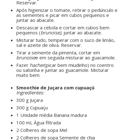
Reservar.
Após higienizar o tomate, retirar o pedúnculo e
as sementes e picar em cubos pequenos e
juntar ao abacate.
Descascar a cebola e cortar em cubos bem
pequenos (
brunoise)
, juntar ao abacate.
Misturar tudo, temperar com o suco de limão,
sal e azeite de oliva. Reservar.
Tirar a semente da pimenta, cortar em
brunoise
e em seguida misturar ao guacamole.
Fazer
hacher
(picar bem miudinho) no coentro
ou salsinha e juntar ao guacamole. Misturar
muito bem.
ㅤㅤ ㅤㅤ ㅤㅤ
Smoothie de Juçara com cupuaçú
Ingredientes:
300 g Juçara
300 g Cupuaçu
1 Unidade média Banana madura
100 mL Água filtrada
2 Colheres de sopa Mel
2 Colheres de sopa Semente de chia