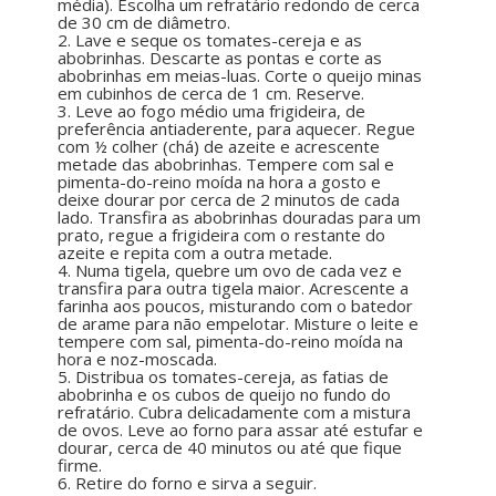
média). Escolha um refratário redondo de cerca
de 30 cm de diâmetro.
2. Lave e seque os tomates-cereja e as
abobrinhas. Descarte as pontas e corte as
abobrinhas em meias-luas. Corte o queijo minas
em cubinhos de cerca de 1 cm. Reserve.
3. Leve ao fogo médio uma frigideira, de
preferência antiaderente, para aquecer. Regue
com ½ colher (chá) de azeite e acrescente
metade das abobrinhas. Tempere com sal e
pimenta-do-reino moída na hora a gosto e
deixe dourar por cerca de 2 minutos de cada
lado. Transfira as abobrinhas douradas para um
prato, regue a frigideira com o restante do
azeite e repita com a outra metade.
4. Numa tigela, quebre um ovo de cada vez e
transfira para outra tigela maior. Acrescente a
farinha aos poucos, misturando com o batedor
de arame para não empelotar. Misture o leite e
tempere com sal, pimenta-do-reino moída na
hora e noz-moscada.
5. Distribua os tomates-cereja, as fatias de
abobrinha e os cubos de queijo no fundo do
refratário. Cubra delicadamente com a mistura
de ovos. Leve ao forno para assar até estufar e
dourar, cerca de 40 minutos ou até que fique
firme.
6. Retire do forno e sirva a seguir.