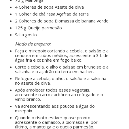
70 g Manteiga
4 Colheres de sopa Azeite de oliva
1 Colher de chá rasa Açafrão da terra
2 Colheres de sopa Biomassa de banana verde
125 g Queijo parmesão
Sal a gosto
ㅤㅤ ㅤㅤ ㅤㅤ
Modo de preparo:
Faça o mirepoix cortando a cebola, o salsão e a
cenoura em cubos médios, acrescente à 3 L de
água fria e cozinhe em fogo baixo.
Corte a cebola, o alho o salsão em brunoise e a
salsinha e o açafrão da terra em hacher.
Refogue a cebola, o alho, o salsão e a salsinha
no azeite de oliva.
Após amolecer todos esses vegetais,
acrescente o arroz arbóreo ao refogado e o
vinho branco.
Vá acrescentando aos poucos a água do
mirepoix.
Quando o risoto estiver quase pronto
acrescente o damasco, a biomassa e, por
último, a manteiga e o queijo parmesão.