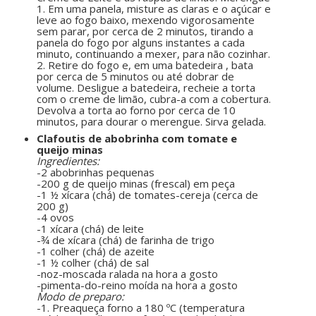
1. Em uma panela, misture as claras e o açúcar e
leve ao fogo baixo, mexendo vigorosamente
sem parar, por cerca de 2 minutos, tirando a
panela do fogo por alguns instantes a cada
minuto, continuando a mexer, para não cozinhar.
2. Retire do fogo e, em uma batedeira , bata
por cerca de 5 minutos ou até dobrar de
volume. Desligue a batedeira, recheie a torta
com o creme de limão, cubra-a com a cobertura.
Devolva a torta ao forno por cerca de 10
minutos, para dourar o merengue. Sirva gelada.
Clafoutis de abobrinha com tomate e
queijo minas
Ingredientes:
-2 abobrinhas pequenas
-200 g de queijo minas (frescal) em peça
-1 ½ xícara (chá) de tomates-cereja (cerca de
200 g)
-4 ovos
-1 xícara (chá) de leite
-¾ de xícara (chá) de farinha de trigo
-1 colher (chá) de azeite
-1 ½ colher (chá) de sal
-noz-moscada ralada na hora a gosto
-pimenta-do-reino moída na hora a gosto
Modo de preparo:
-1. Preaqueça forno a 180 ºC (temperatura