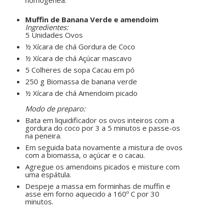
homogênea.
ㅤㅤ ㅤㅤ ㅤㅤ
Muffin de Banana Verde e amendoim
Ingredientes:
5 Unidades Ovos
½ Xícara de chá Gordura de Coco
½ Xícara de chá Açúcar mascavo
5 Colheres de sopa Cacau em pó
250 g Biomassa de banana verde
½ Xícara de chá Amendoim picado
ㅤㅤ ㅤㅤ ㅤㅤ
Modo de preparo:
Bata em liquidificador os ovos inteiros com a
gordura do coco por 3 a 5 minutos e passe-os
na peneira.
Em seguida bata novamente a mistura de ovos
com a biomassa, o açúcar e o cacau.
Agregue os amendoins picados e misture com
uma espátula.
Despeje a massa em forminhas de muffin e
asse em forno aquecido a 160º C por 30
minutos.
ㅤㅤ ㅤㅤ ㅤㅤ