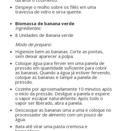
durante o cozimento.
Despeje o molho sobre os filés em uma
travessa de vidro e sirva quente.
ㅤㅤ ㅤㅤ ㅤㅤ
Biomassa de banana verde
Ingredientes:
8 Unidades de Banana verde
ㅤㅤ ㅤㅤ ㅤㅤ
Modo de preparo:
Higienize bem as bananas. Corte as pontas,
sem deixar aparecer a polpa.
Coloque água para ferver em uma panela de
pressão em quantidade suficiente para cobrir
as bananas. Quando a água já estiver fervendo,
coloque as bananas e tampe a panela de
pressão.
Cozinhe por aproximadamente 10 minutos após
o início da pressão. Desligue a panela e espere
o vapor escapar naturalmente. Após todo o
vapor ser liberado, abra a panela.
Descasque as bananas uma a uma e coloque no
processador de alimento com um pouco de
água.
Bata até virar uma pasta cremosa e