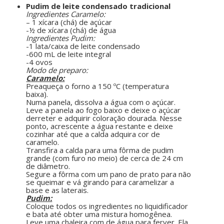
Pudim de leite condensado tradicional
Ingredientes Caramelo:
– 1 xícara (chá) de açúcar
-½ de xícara (chá) de água
Ingredientes Pudim:
-1 lata/caixa de leite condensado
-600 mL de leite integral
-4 ovos
Modo de preparo:
Caramelo:
Preaqueça o forno a 150 ºC (temperatura
baixa).
Numa panela, dissolva a água com o açúcar.
Leve a panela ao fogo baixo e deixe o açúcar
derreter e adquirir coloração dourada. Nesse
ponto, acrescente a água restante e deixe
cozinhar até que a calda adquira cor de
caramelo.
Transfira a calda para uma fôrma de pudim
grande (com furo no meio) de cerca de 24 cm
de diâmetro.
Segure a fôrma com um pano de prato para não
se queimar e vá girando para caramelizar a
base e as laterais.
Pudim:
Coloque todos os ingredientes no liquidificador
e bata até obter uma mistura homogênea.
Leve uma chaleira com de água para ferver. Ela