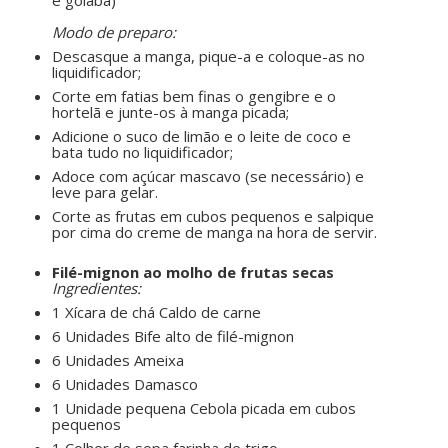
e goiaba)
ㅤㅤ ㅤㅤ ㅤㅤ
Modo de preparo:
Descasque a manga, pique-a e coloque-as no
liquidificador;
Corte em fatias bem finas o gengibre e o
hortelã e junte-os à manga picada;
Adicione o suco de limão e o leite de coco e
bata tudo no liquidificador;
Adoce com açúcar mascavo (se necessário) e
leve para gelar.
Corte as frutas em cubos pequenos e salpique
por cima do creme de manga na hora de servir.
ㅤㅤ ㅤㅤ ㅤㅤ
Filé-mignon ao molho de frutas secas
Ingredientes:
1 Xícara de chá Caldo de carne
6 Unidades Bife alto de filé-mignon
6 Unidades Ameixa
6 Unidades Damasco
1 Unidade pequena Cebola picada em cubos
pequenos