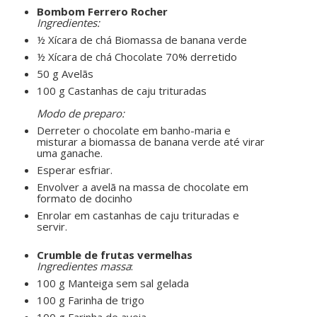
Bombom Ferrero Rocher
Ingredientes:
½ Xícara de chá Biomassa de banana verde
½ Xícara de chá Chocolate 70% derretido
50 g Avelãs
100 g Castanhas de caju trituradas
ㅤㅤ ㅤㅤ ㅤㅤ
Modo de preparo:
Derreter o chocolate em banho-maria e
misturar a biomassa de banana verde até virar
uma ganache.
Esperar esfriar.
Envolver a avelã na massa de chocolate em
formato de docinho
Enrolar em castanhas de caju trituradas e
servir.
ㅤㅤ ㅤㅤ ㅤㅤ
Crumble de frutas vermelhas
Ingredientes massa
:
100 g Manteiga sem sal gelada
100 g Farinha de trigo