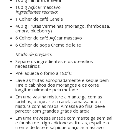
100 g Farinha de aveia
100 g Açúcar mascavo
Ingredientes recheio:
1 Colher de café Canela
400 g Frutas vermelhas (morango, framboesa,
amora, blueberry)
6 Colher de café Açúcar mascavo
6 Colher de sopa Creme de leite
ㅤㅤ ㅤㅤ ㅤㅤ
Modo de preparo:
Separe os ingredientes e os utensílios
necessários.
Pré-aqueça o forno a 180ºC.
Lave as frutas apropriadamente e seque bem.
Tire o cabinhos dos morangos e os corte
longitudinalmente pela metade.
Em uma vasilha misture a manteiga com as
farinhas, o açúcar e a canela, amassando a
mistura com as mãos. A massa ao final deve
parecer com grandes grãos de areia.
Em uma travessa untada com manteiga sem sal
e farinha de trigo adicione as frutas, espalhe o
creme de leite e salpique o açúcar mascavo.