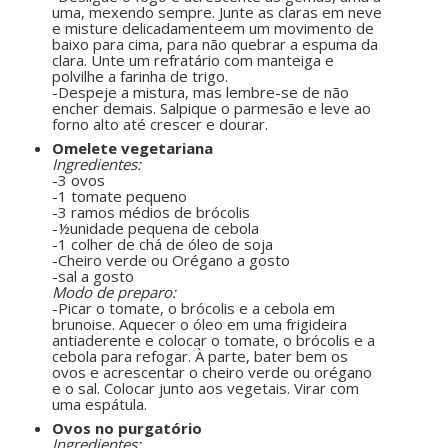
uma, mexendo sempre. Junte as claras em neve
e misture delicadamenteem um movimento de
baixo para cima, para não quebrar a espuma da
clara. Unte um refratário com manteiga e
polvilhe a farinha de trigo.
-Despeje a mistura, mas lembre-se de não
encher demais. Salpique o parmesão e leve ao
forno alto até crescer e dourar.
Omelete vegetariana
Ingredientes:
-3 ovos
-1 tomate pequeno
-3 ramos médios de brócolis
-½unidade pequena de cebola
-1 colher de chá de óleo de soja
-Cheiro verde ou Orégano a gosto
-sal a gosto
Modo de preparo:
-Picar o tomate, o brócolis e a cebola em
brunoise. Aquecer o óleo em uma frigideira
antiaderente e colocar o tomate, o brócolis e a
cebola para refogar. À parte, bater bem os
ovos e acrescentar o cheiro verde ou orégano
e o sal. Colocar junto aos vegetais. Virar com
uma espátula.
Ovos no purgatório
Ingredientes: