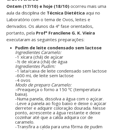
Ontem (17/10) e hoje (18/10)
ocorreu mais uma
aula da disciplina de
Técnica Dietética
aqui no
Laboratório com o tema de Ovos, leites e
derivados. Os alunos da 4ª fase orientados,
portanto, pela
Profª Francilene G. K. Vieira
executaram as seguintes preparações:
Pudim de leite condensado sem lactose
Ingredientes Caramelo:
-1 xícara (chá) de açúcar
-½ de xícara (chá) de água
Ingredientes Pudim:
-1 lata/caixa de leite condensado sem lactose
-600 mL de leite sem lactose
-4 ovos
Modo de preparo Caramelo:
–
Preaqueça o forno a 150 ºC (temperatura
baixa).
-Numa panela, dissolva a água com o açúcar.
-Leve a panela ao fogo baixo e deixe o açúcar
derreter e adquirir coloração dourada. Nesse
ponto, acrescente a água restante e deixe
cozinhar até que a calda adquira cor de
caramelo.
-Transfira a calda para uma fôrma de pudim