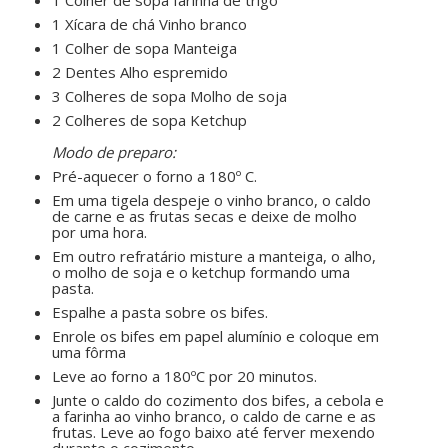
1 Colher de sopa farinha de trigo
1 Xícara de chá Vinho branco
1 Colher de sopa Manteiga
2 Dentes Alho espremido
3 Colheres de sopa Molho de soja
2 Colheres de sopa Ketchup
ㅤㅤ ㅤㅤ ㅤㅤ
Modo de preparo:
Pré-aquecer o forno a 180º C.
Em uma tigela despeje o vinho branco, o caldo
de carne e as frutas secas e deixe de molho
por uma hora.
Em outro refratário misture a manteiga, o alho,
o molho de soja e o ketchup formando uma
pasta.
Espalhe a pasta sobre os bifes.
Enrole os bifes em papel alumínio e coloque em
uma fôrma
Leve ao forno a 180ºC por 20 minutos.
Junte o caldo do cozimento dos bifes, a cebola e
a farinha ao vinho branco, o caldo de carne e as
frutas. Leve ao fogo baixo até ferver mexendo