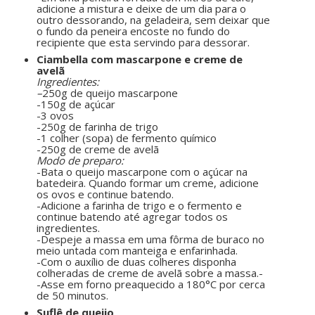
adicione a mistura e deixe de um dia para o
outro dessorando, na geladeira, sem deixar que
o fundo da peneira encoste no fundo do
recipiente que esta servindo para dessorar.
Ciambella com mascarpone e creme de
avelã
Ingredientes:
–
250g de queijo mascarpone
-150g de açúcar
-3 ovos
-250g de farinha de trigo
-1 colher (sopa) de fermento químico
-250g de creme de avelã
Modo de preparo:
-Bata o queijo mascarpone com o açúcar na
batedeira. Quando formar um creme, adicione
os ovos e continue batendo.
-Adicione a farinha de trigo e o fermento e
continue batendo até agregar todos os
ingredientes.
-Despeje a massa em uma fôrma de buraco no
meio untada com manteiga e enfarinhada.
-Com o auxílio de duas colheres disponha
colheradas de creme de avelã sobre a massa.-
-Asse em forno preaquecido a 180°C por cerca
de 50 minutos.
Suflê de queijo