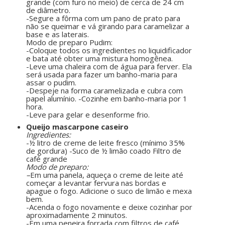
grande (com furo no meio) de cerca de 24 cm
de diâmetro.
-Segure a fôrma com um pano de prato para
não se queimar e vá girando para caramelizar a
base e as laterais.
Modo de preparo Pudim:
-Coloque todos os ingredientes no liquidificador
e bata até obter uma mistura homogênea.
-Leve uma chaleira com de água para ferver. Ela
será usada para fazer um banho-maria para
assar o pudim.
-Despeje na forma caramelizada e cubra com
papel alumínio. -Cozinhe em banho-maria por 1
hora.
-Leve para gelar e desenforme frio.
Queijo mascarpone caseiro
Ingredientes:
-½ litro de creme de leite fresco (mínimo 35%
de gordura) -Suco de ½ limão coado Filtro de
café grande
Modo de preparo:
–
Em uma panela, aqueça o creme de leite até
começar a levantar fervura nas bordas e
apague o fogo. Adicione o suco de limão e mexa
bem.
-Acenda o fogo novamente e deixe cozinhar por
aproximadamente 2 minutos.
-Em uma peneira forrada com filtros de café,