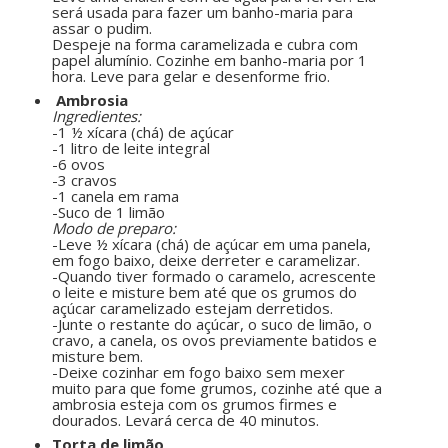
será usada para fazer um banho-maria para
assar o pudim.
Despeje na forma caramelizada e cubra com
papel alumínio. Cozinhe em banho-maria por 1
hora. Leve para gelar e desenforme frio.
Ambrosia
Ingredientes:
-1 ½ xícara (chá) de açúcar
-1 litro de leite integral
-6 ovos
-3 cravos
-1 canela em rama
-Suco de 1 limão
Modo de preparo:
-Leve ½ xícara (chá) de açúcar em uma panela,
em fogo baixo, deixe derreter e caramelizar.
-Quando tiver formado o caramelo, acrescente
o leite e misture bem até que os grumos do
açúcar caramelizado estejam derretidos.
-Junte o restante do açúcar, o suco de limão, o
cravo, a canela, os ovos previamente batidos e
misture bem.
-Deixe cozinhar em fogo baixo sem mexer
muito para que fome grumos, cozinhe até que a
ambrosia esteja com os grumos firmes e
dourados. Levará cerca de 40 minutos.
Torta de limão