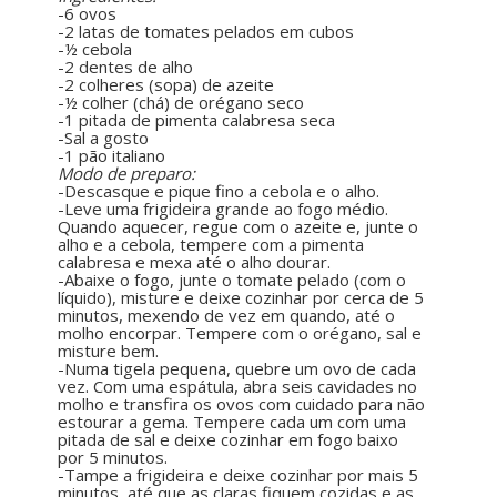
-6 ovos
-2 latas de tomates pelados em cubos
-½ cebola
-2 dentes de alho
-2 colheres (sopa) de azeite
-½ colher (chá) de orégano seco
-1 pitada de pimenta calabresa seca
-Sal a gosto
-1 pão italiano
Modo de preparo:
-Descasque e pique fino a cebola e o alho.
-Leve uma frigideira grande ao fogo médio.
Quando aquecer, regue com o azeite e, junte o
alho e a cebola, tempere com a pimenta
calabresa e mexa até o alho dourar.
-Abaixe o fogo, junte o tomate pelado (com o
líquido), misture e deixe cozinhar por cerca de 5
minutos, mexendo de vez em quando, até o
molho encorpar. Tempere com o orégano, sal e
misture bem.
-Numa tigela pequena, quebre um ovo de cada
vez. Com uma espátula, abra seis cavidades no
molho e transfira os ovos com cuidado para não
estourar a gema. Tempere cada um com uma
pitada de sal e deixe cozinhar em fogo baixo
por 5 minutos.
-Tampe a frigideira e deixe cozinhar por mais 5
minutos, até que as claras fiquem cozidas e as