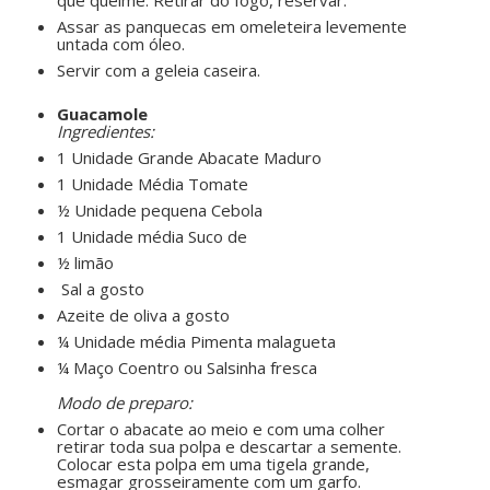
que queime. Retirar do fogo, reservar.
Assar as panquecas em omeleteira levemente
untada com óleo.
Servir com a geleia caseira.
ㅤㅤ ㅤㅤ ㅤㅤ
Guacamole
Ingredientes:
1 Unidade Grande Abacate Maduro
1 Unidade Média Tomate
½ Unidade pequena Cebola
1 Unidade média Suco de
½ limão
Sal a gosto
Azeite de oliva a gosto
¼ Unidade média Pimenta malagueta
¼ Maço Coentro ou Salsinha fresca
ㅤㅤ ㅤㅤ ㅤㅤ
Modo de preparo:
Cortar o abacate ao meio e com uma colher
retirar toda sua polpa e descartar a semente.
Colocar esta polpa em uma tigela grande,
esmagar grosseiramente com um garfo.