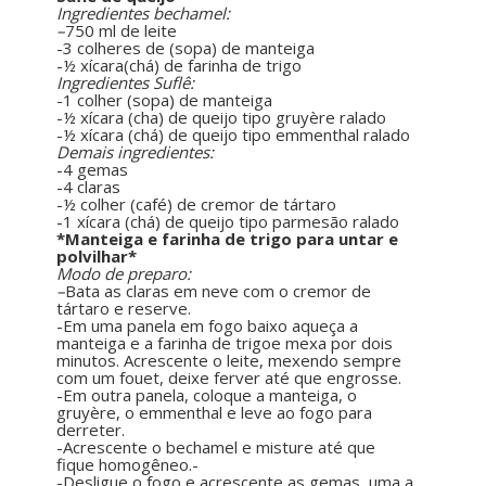
Ingredientes bechamel:
–
750 ml de leite
-3 colheres de (sopa) de manteiga
-½ xícara(chá) de farinha de trigo
Ingredientes Suflê:
-1 colher (sopa) de manteiga
-½ xícara (cha) de queijo tipo gruyère ralado
-½ xícara (chá) de queijo tipo emmenthal ralado
Demais ingredientes:
-4 gemas
-4 claras
-½ colher (café) de cremor de tártaro
-1 xícara (chá) de queijo tipo parmesão ralado
*Manteiga e farinha de trigo para untar e
polvilhar*
Modo de preparo:
–
Bata as claras em neve com o cremor de
tártaro e reserve.
-Em uma panela em fogo baixo aqueça a
manteiga e a farinha de trigoe mexa por dois
minutos. Acrescente o leite, mexendo sempre
com um fouet, deixe ferver até que engrosse.
-Em outra panela, coloque a manteiga, o
gruyère, o emmenthal e leve ao fogo para
derreter.
-Acrescente o bechamel e misture até que
fique homogêneo.-
-Desligue o fogo e acrescente as gemas, uma a