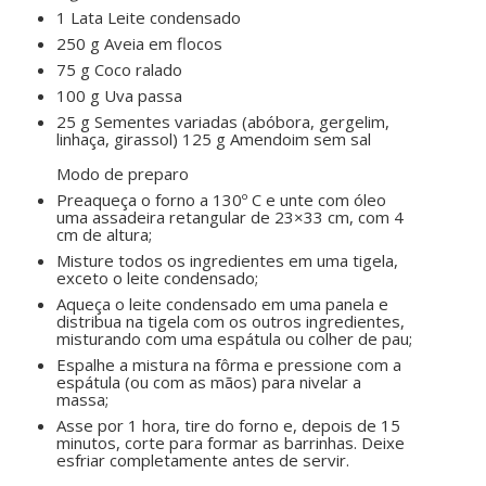
1 Lata Leite condensado
250 g Aveia em flocos
75 g Coco ralado
100 g Uva passa
25 g Sementes variadas (abóbora, gergelim,
linhaça, girassol) 125 g Amendoim sem sal
ㅤㅤ ㅤㅤ ㅤㅤ
Modo de preparo
Preaqueça o forno a 130º C e unte com óleo
uma assadeira retangular de 23×33 cm, com 4
cm de altura;
Misture todos os ingredientes em uma tigela,
exceto o leite condensado;
Aqueça o leite condensado em uma panela e
distribua na tigela com os outros ingredientes,
misturando com uma espátula ou colher de pau;
Espalhe a mistura na fôrma e pressione com a
espátula (ou com as mãos) para nivelar a
massa;
Asse por 1 hora, tire do forno e, depois de 15
minutos, corte para formar as barrinhas. Deixe
esfriar completamente antes de servir.
ㅤㅤ ㅤㅤ ㅤㅤ