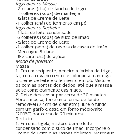
Ingredientes Massa:
-2 xícaras (chá) de farinha de trigo
-4 colheres (sopa) de manteiga
-½ lata de Creme de Leite
-1 colher (chá) de fermento em pó
Ingredientes Recheio:
-1 lata de leite condensado
-6 colheres (sopa) de suco de limão
-½ lata de Creme de Leite
-1 colher (sopa) de raspas da casca de limão
-Merengue 3 claras
-½ xícara (chá) de açúcar
Modo de preparo:
Massa
1. Em um recipiente, peneire a farinha de trigo,
faça uma cova no centro e coloque a manteiga,
o creme de leite e o fermento em pó. Misture-
os com as pontas dos dedos, até que a massa
solte completamente das mãos.
2. Deixe descansar por cerca de 30 minutos.
Abra a massa, forre uma forma de fundo
removível (22 cm de diâmetro), fure o fundo
com um garfo e asse em forno médio/alto
(200°C) por cerca de 20 minutos.
Recheio
1. Em uma tigela, misture bem o leite
condensado com o suco de limão. Incorpore o
Creme de Leite e as raspas de limão. Merengue