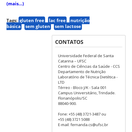
(mais…)
Tags:
gluten free
lac free
nutrição
básica
sem gluten
sem lactose
CONTATOS
Universidade Federal de Santa
Catarina – UFSC
Centro de Ciências da Saúde - CCS
Departamento de Nutrição
Laboratório de Técnica Dietética -
LTD
Térreo - Bloco J/K - Sala 001
Campus Universitário, Trindade.
Florianópolis/SC
88040-900.
Fone: +55 (48) 3721-3487 ou
+55 (48) 3721 5088
E-mail: fernanda.cs@ufsc.br