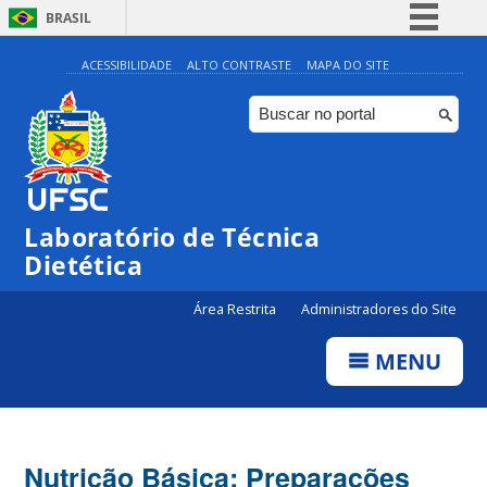
BRASIL
Simplifique!
ACESSIBILIDADE
ALTO CONTRASTE
MAPA DO SITE
Comunica BR
Participe
Acesso à informação
Legislação
Laboratório de Técnica
Canais
Dietética
Área Restrita
Administradores do Site
MENU
Nutrição Básica: Preparações