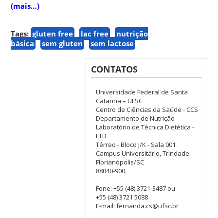
(mais…)
Tags:
gluten free
lac free
nutrição
básica
sem gluten
sem lactose
CONTATOS
Universidade Federal de Santa
Catarina – UFSC
Centro de Ciências da Saúde - CCS
Departamento de Nutrição
Laboratório de Técnica Dietética -
LTD
Térreo - Bloco J/K - Sala 001
Campus Universitário, Trindade.
Florianópolis/SC
88040-900.
Fone: +55 (48) 3721-3487 ou
+55 (48) 3721 5088
E-mail: fernanda.cs@ufsc.br