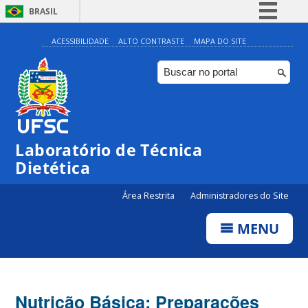
BRASIL
Simplifique!
ACESSIBILIDADE
ALTO CONTRASTE
MAPA DO SITE
Comunica BR
Participe
Acesso à informação
Legislação
Laboratório de Técnica
Canais
Dietética
Área Restrita
Administradores do Site
MENU
Nutrição Básica: Preparações