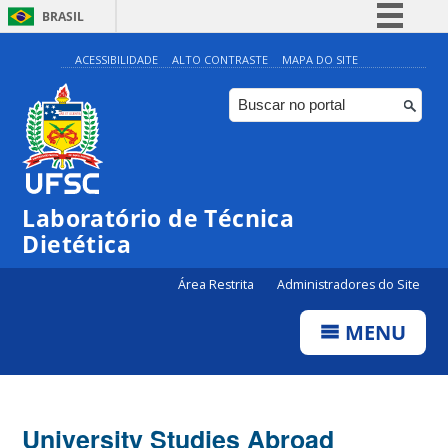
BRASIL
Simplifique!
ACESSIBILIDADE
ALTO CONTRASTE
MAPA DO SITE
Comunica BR
Participe
Acesso à informação
Legislação
Laboratório de Técnica
Canais
Dietética
Área Restrita
Administradores do Site
MENU
University Studies Abroad