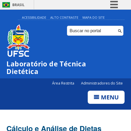
BRASIL
Simplifique!
ACESSIBILIDADE
ALTO CONTRASTE
MAPA DO SITE
Comunica BR
Participe
Acesso à informação
Legislação
Laboratório de Técnica
Canais
Dietética
Área Restrita
Administradores do Site
MENU
Cálculo e Análise de Dietas