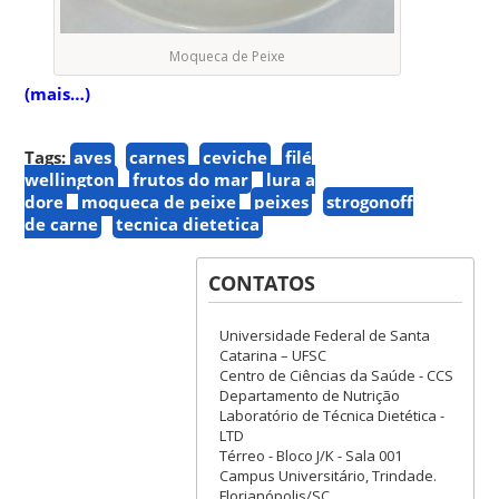
Moqueca de Peixe
(mais…)
Tags:
aves
carnes
ceviche
filé
wellington
frutos do mar
lura a
dore
moqueca de peixe
peixes
strogonoff
de carne
tecnica dietetica
CONTATOS
Universidade Federal de Santa
Catarina – UFSC
Centro de Ciências da Saúde - CCS
Departamento de Nutrição
Laboratório de Técnica Dietética -
LTD
Térreo - Bloco J/K - Sala 001
Campus Universitário, Trindade.
Florianópolis/SC