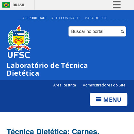
BRASIL
Simplifique!
ACESSIBILIDADE
ALTO CONTRASTE
MAPA DO SITE
Comunica BR
Participe
Acesso à informação
Legislação
Laboratório de Técnica
Canais
Dietética
Área Restrita
Administradores do Site
MENU
Técnica Dietética: Carnes,