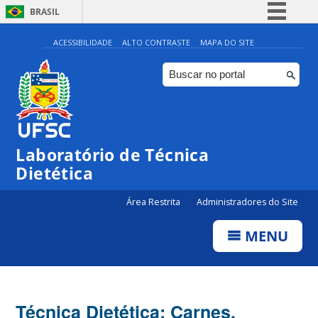
BRASIL
Simplifique!
ACESSIBILIDADE
ALTO CONTRASTE
MAPA DO SITE
Comunica BR
Participe
Acesso à informação
Legislação
Laboratório de Técnica
Canais
Dietética
Área Restrita
Administradores do Site
MENU
Técnica Dietética: Carnes,