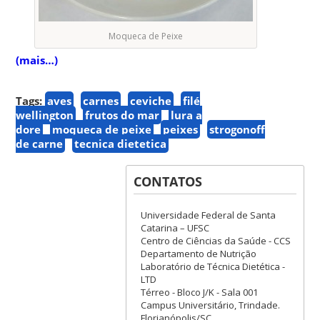
Moqueca de Peixe
(mais…)
Tags:
aves
carnes
ceviche
filé
wellington
frutos do mar
lura a
dore
moqueca de peixe
peixes
strogonoff
de carne
tecnica dietetica
CONTATOS
Universidade Federal de Santa
Catarina – UFSC
Centro de Ciências da Saúde - CCS
Departamento de Nutrição
Laboratório de Técnica Dietética -
LTD
Térreo - Bloco J/K - Sala 001
Campus Universitário, Trindade.
Florianópolis/SC