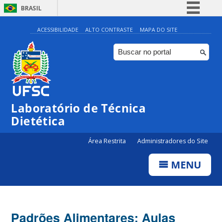
BRASIL
Simplifique!
ACESSIBILIDADE
ALTO CONTRASTE
MAPA DO SITE
Comunica BR
Participe
Acesso à informação
Legislação
Laboratório de Técnica
Canais
Dietética
Área Restrita
Administradores do Site
MENU
Padrões Alimentares: Aulas