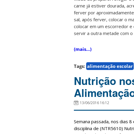
carne já estiver dourada, acr
ferver por aproximadamente 
sal, após ferver, colocar o 
colocar em um escorredor e co
servir a outra metade com o
(mais…)
Tags:
alimentação escolar
Nutrição nos
Alimentação
13/06/2016 16:12
Semana passada, nos dias 8 e
disciplina de (NTR5610) Nutri