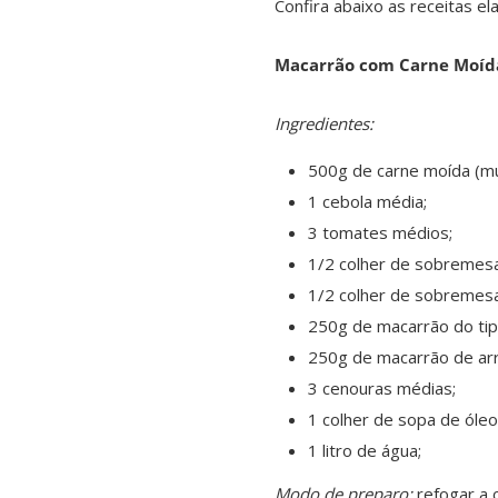
Confira abaixo as receitas el
Macarrão com Carne Moíd
Ingredientes:
500g de carne moída (mú
1 cebola média;
3 tomates médios;
1/2 colher de sobremesa
1/2 colher de sobremesa
250g de macarrão do ti
250g de macarrão de arr
3 cenouras médias;
1 colher de sopa de óleo
1 litro de água;
Modo de preparo:
refogar a c