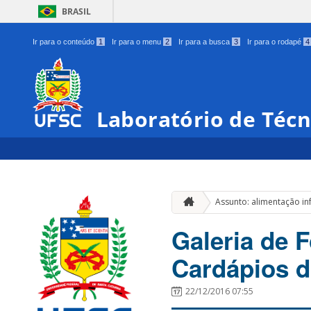
BRASIL
Ir para o conteúdo
1
Ir para o menu
2
Ir para a busca
3
Ir para o rodapé
4
Laboratório de Técn
Assunto: alimentação inf
Galeria de 
Cardápios d
22/12/2016 07:55