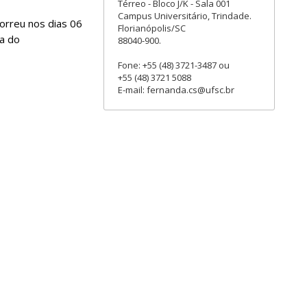
Térreo - Bloco J/K - Sala 001
Campus Universitário, Trindade.
orreu nos dias 06
Florianópolis/SC
ra do
88040-900.
Fone: +55 (48) 3721-3487 ou
+55 (48) 3721 5088
E-mail: fernanda.cs@ufsc.br