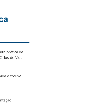
ca
ula prática da
iclos de Vida,
Vida e trouxe
s
entação