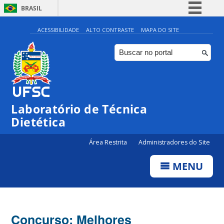
BRASIL
Simplifique!
ACESSIBILIDADE
ALTO CONTRASTE
MAPA DO SITE
Comunica BR
Participe
Acesso à informação
Legislação
Laboratório de Técnica
Canais
Dietética
Área Restrita
Administradores do Site
MENU
Concurso: Melhores