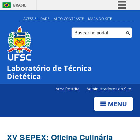
BRASIL
Simplifique!
ACESSIBILIDADE
ALTO CONTRASTE
MAPA DO SITE
Comunica BR
Participe
Acesso à informação
Legislação
Laboratório de Técnica
Canais
Dietética
Área Restrita
Administradores do Site
MENU
XV SEPEX: Oficina Culinária