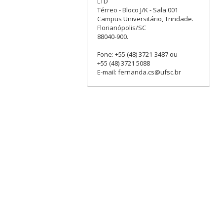
LTD
Térreo - Bloco J/K - Sala 001
Campus Universitário, Trindade.
Florianópolis/SC
88040-900.
Fone: +55 (48) 3721-3487 ou
+55 (48) 3721 5088
E-mail: fernanda.cs@ufsc.br