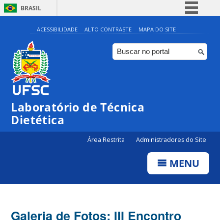
BRASIL
Simplifique!
ACESSIBILIDADE
ALTO CONTRASTE
MAPA DO SITE
Comunica BR
Participe
Acesso à informação
Legislação
Laboratório de Técnica
Canais
Dietética
Área Restrita
Administradores do Site
MENU
Galeria de Fotos: III Encontro