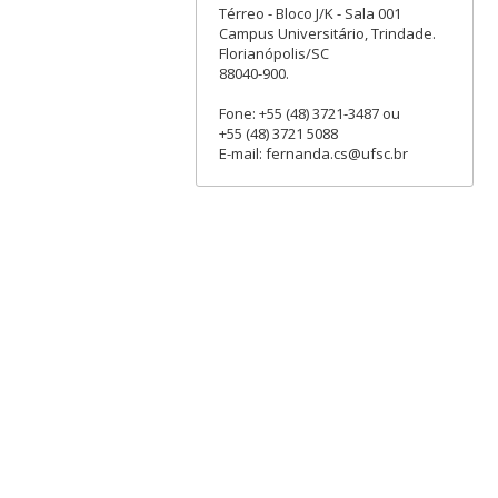
Térreo - Bloco J/K - Sala 001
Campus Universitário, Trindade.
Florianópolis/SC
88040-900.
Fone: +55 (48) 3721-3487 ou
+55 (48) 3721 5088
E-mail: fernanda.cs@ufsc.br